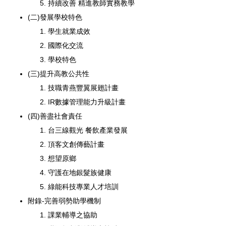
持續改善 精進教師實務教學
(二)發展學校特色
學生就業成效
國際化交流
學校特色
(三)提升高教公共性
技職青燕豐翼展翅計畫
IR數據管理能力升級計畫
(四)善盡社會責任
台三線觀光
餐飲產業發展
頂客文創傳藝計畫
想望原鄉
守護在地銀髮族健康
綠能科技專業人才培訓
附錄-完善弱勢助學機制
課業輔導之協助