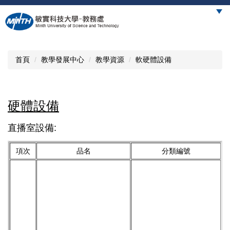
跳
到
主
要
內
首頁
教學發展中心
教學資源
軟硬體設備
容
區
硬體設備
直播室設備:
項次
品名
分類編號