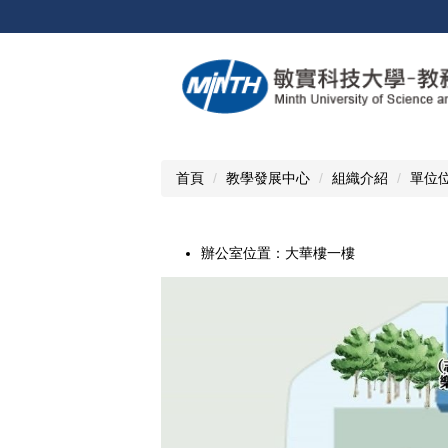
跳
到
主
要
內
容
區
首頁
教學發展中心
組織介紹
單位
辦公室位置：大華樓一樓