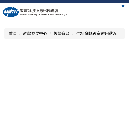
跳
到
主
要
內
首頁
教學發展中心
教學資源
仁25翻轉教室使用狀況
容
區