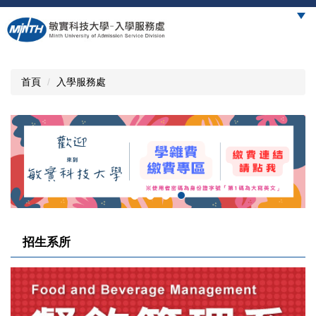
跳
到
主
要
內
首頁
入學服務處
容
區
招生系所