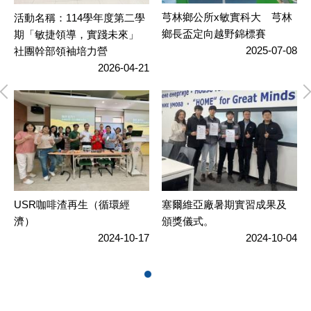
芎林鄉公所x敏實科大 芎林
活動名稱：114學年度第二學
自
2
鄉長盃定向越野錦標賽
期「敏捷領導，實踐未來」
師
躍
2025-07-08
社團幹部領袖培力營
-24
2026-04-21
餐
USR咖啡渣再生（循環經
塞爾維亞廠暑期實習成果及
-16
基
濟）
頒獎儀式。
2024-10-17
2024-10-04