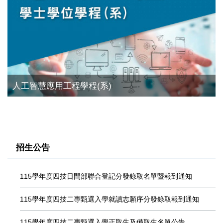
敏實科技大學115學年度身心障礙學生升學大專校院
敏實科技大學115學年度四技日間部單獨招收身心障
人工智慧應用工程學程(系)
本校115學年度四技日間部四年制申請入學聯合招生
甄試錄取名單暨報到通知書
115學年度四技日間部單獨招收身心障礙學生考試簡
礙學生錄取暨報到通知
第二階段複試資訊
章
招生公告
115學年度四技日間部聯合登記分發錄取名單暨報到通知
115學年度四技二專甄選入學就讀志願序分發錄取報到通知
115學年度四技二專甄選入學正取生及備取生名單公告