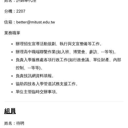
姓名：許錦華代理
分機：2207
信箱：better@mitust.edu.tw
業務職掌
辦理招生宣導活動規劃、執行與文宣整備等工作。
辦理高中職端聯繫作業(如入班、博覽會、參訪、‧‧‧等等)。
負責入學服務處各項行政工作(如行政會議、單位財產、內部
控制、‧‧‧等等)。
負責技訊網資料填報。
協助四技各入學管道試務支援工作。
單位主管臨時交辦事項。
組員
姓名：待聘