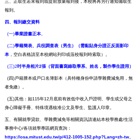
三、正取生若未報到或提前放棄報到後，本校將再另行通知備取生
報到。
四、報到繳交資料
(一)
畢業證書正本
。
(二)
學籍簡表、兵役調查表（男生）（需黏貼身分證正反面影印
本
，空白表格請至本校網站列印或蒞校報到時索取）。
(三)2
吋半身相片2張（背面書寫錄取學系、姓名，製作學生證用）
(四)戶籍謄本或戶口名簿影本（具特種身份申請學雜費減免用，無
者免繳）。
(五)其他：如115年12月底前有效低中收入戶證明、學生或父母之
身心障礙手冊、特殊境遇核准公文及學生、監護人印章。
五、有關就學貸款、學雜費減免等相關資訊請連結本校學務處/生活
事務中心/各項就學專區網頁查詢：
https://osa.mitust.edu.tw/p/412-1005-152.php?Lang=zh-tw
。