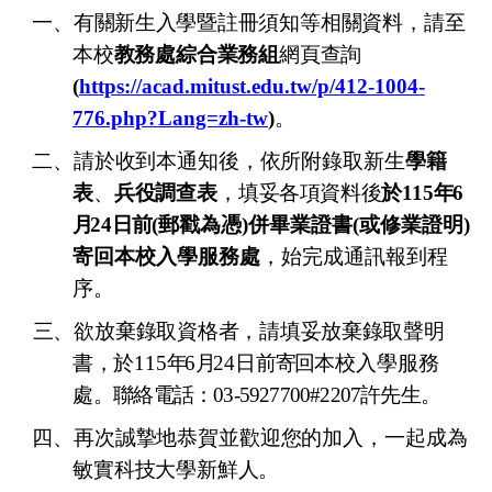
一、
有關新生入學
暨註冊須知等相關資料，請至
本校
教務處綜合業務組
網頁查詢
(
https://acad.mitust.edu.tw/p/412-1004-
776.php?Lang=zh-tw
)
。
二、請於
收到
本通知後，依所附錄取新生
學籍
表
、
兵役調查表
，
填妥各項資料後
於
115
年
6
月
24
日前
(
郵戳為憑)併畢業證書(或修業證明)
寄回
本校入學服務處
，始完成通訊報到程
序。
三、欲
放棄
錄取資格者，請填妥放棄錄取聲明
書，於
115
年
6
月
24
日
前寄回
本校入學服務
處
。聯絡電話：03-5927700#2207許先生
。
四、再次誠摯地恭賀並歡迎您的加入，一起成為
敏實科技大學
新鮮人。