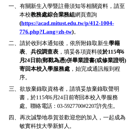
一、
有關新生入學
暨註冊須知等相關資料，請至
本校
教務處綜合業務組
網頁查詢
(
https://acad.mitust.edu.tw/p/412-1004-
776.php?Lang=zh-tw
)
。
二、請於
收到
本通知後，依所附錄取新生
學籍
表
、
兵役調查表
，
填妥各項資料後
於
115
年
6
月
24
日前
(
郵戳為憑)併畢業證書(或修業證明)
寄回
本校入學服務處
，始完成通訊報到程
序。
三、欲
放棄
錄取資格者，請填妥放棄錄取聲明
書，於
115
年
6
月
24
日
前寄回
本校入學服務
處
。聯絡電話：03-5927700#2207許先生
。
四、再次誠摯地恭賀並歡迎您的加入，一起成為
敏實科技大學
新鮮人。