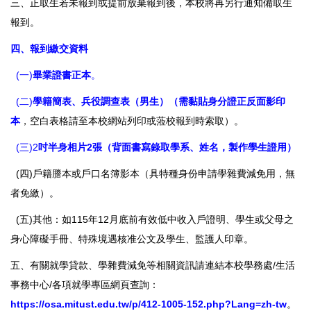
三、正取生若未報到或提前放棄報到後，本校將再另行通知備取生
報到。
四、報到繳交資料
(一)
畢業證書正本
。
(二)
學籍簡表、兵役調查表（男生）（需黏貼身分證正反面影印
本
，空白表格請至本校網站列印或蒞校報到時索取）。
(三)2
吋半身相片2張（背面書寫錄取學系、姓名，製作學生證用）
(四)戶籍謄本或戶口名簿影本（具特種身份申請學雜費減免用，無
者免繳）。
(五)其他：如115年12月底前有效低中收入戶證明、學生或父母之
身心障礙手冊、特殊境遇核准公文及學生、監護人印章。
五、有關就學貸款、學雜費減免等相關資訊請連結本校學務處/生活
事務中心/各項就學專區網頁查詢：
https://osa.mitust.edu.tw/p/412-1005-152.php?Lang=zh-tw
。