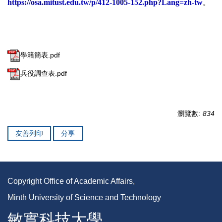
https://osa.mitust.edu.tw/p/412-1005-152.php?Lang=zh-tw
。
學籍簡表.pdf
兵役調查表.pdf
瀏覽數:
834
友善列印
分享
Copyright Office of Academic Affairs,
Minth University of Science and Technology
敏實科技大學