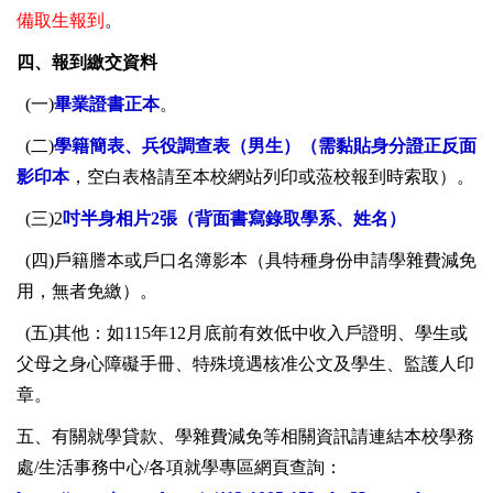
備取生報到
。
四、報到繳交資料
(一)
畢業證書正本
。
(二)
學籍簡表、兵役調查表（男生）（需黏貼身分證正反面
影印本
，空白表格請至本校網站列印或蒞校報到時索取）。
(三)2
吋半身相片2張（背面書寫錄取學系、姓名）
(四)戶籍謄本或戶口名簿影本（具特種身份申請學雜費減免
用，無者免繳）。
(五)其他：如115年12月底前有效低中收入戶證明、學生或
父母之身心障礙手冊、特殊境遇核准公文及學生、監護人印
章。
五、有關就學貸款、學雜費減免等相關資訊請連結本校學務
處/生活事務中心/各項就學專區網頁查詢：