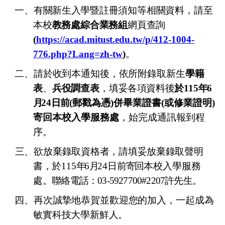
一、
有關新生入學
暨註冊須知等相關資料，請至
本校
教務處綜合業務組
網頁查詢
(
https://acad.mitust.edu.tw/p/412-1004-
776.php?Lang=zh-tw
)
。
二、請於
收到
本通知後，依所附錄取新生
學籍
表
、
兵役調查表
，
填妥各項資料後
於
115
年
6
月
24
日前
(
郵戳為憑)併畢業證書(或修業證明)
寄回
本校入學服務處
，始完成通訊報到程
序。
三、欲
放棄
錄取資格者，請填妥放棄錄取聲明
書，於
115
年
6
月
24
日
前寄回
本校入學服務
處
。聯絡電話：03-5927700#2207許先生
。
四、再次誠摯地恭賀並歡迎您的加入，一起成為
敏實科技大學
新鮮人。