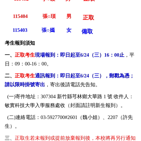
115404
張○頊
男
正取
115403
張○嫣
女
備取
考生報到須知
一、
正取考生
現場報到：即日起至6/24（三）16：00止
，平
日：09：00-16：00。
二、
正取考生
通訊報到：即日起至6/24（三），郵戳為憑；
請以限時掛號寄出
，寄出後請電話先告知。
(一)寄件地址：307304 新竹縣芎林鄉大華路 1 號 收件人：
敏實科技大學入學服務處收（封面請註明新生報到）。
(二)連絡電話：03-5927700#2601（魏小姐）、2207（許先
生）。
三、
正取生若未報到或提前放棄報到後，本校將再另行通知