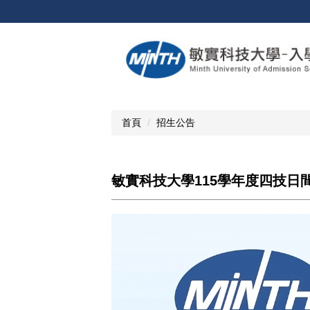
跳
到
主
要
內
容
區
首頁
招生公告
敏實科技大學115學年度四技日