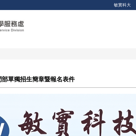
敏實科大
間部單獨招生簡章暨報名表件