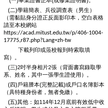
(一)畢業證書正本(或修業證明書)。
(二)學籍簡表、兵役調查表（男生）
（需黏貼身分證正反面影印本，空白表格
請至本校網站
https://acad.mitust.edu.tw/p/406-1004-
17775,r87.php?Lang=zh-tw
下載列印或蒞校報到時索取填
寫
）。
(三)2
吋半身相片2張（背面書寫錄取學
系、姓名，其中一張學生證使用
）。
(四)戶籍謄本(完整記載)或戶口名簿影本
（具特種身份者，無者免繳）
。
(五)其他：如114年12月底前有效低中收