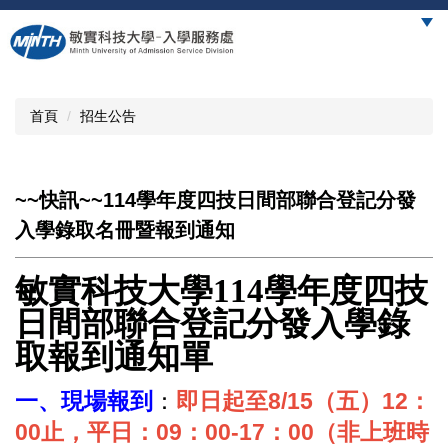
跳
到
主
要
內
首頁
招生公告
容
區
~~快訊~~114學年度四技日間部聯合登記分發
入學錄取名冊暨報到通知
敏實科技大學
114
學年度四技
日間部聯合登記分發入學錄
取報到通知單
一、現場報到
：
即日起至8/15（五）12：
00止，平日：09：00-17：00（非上班時