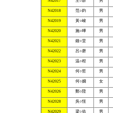
N42017
王
○
群
男
N42018
范
○
鈞
男
N42019
黃
○
峻
男
N42020
施
○
曄
男
N42021
鐘
○
堂
男
N42022
呂
○
磬
男
N42023
温
○
程
男
N42024
何
○
哲
男
N42025
何
○
嫺
女
N42026
鄭
○
陞
男
N42028
吳
○
恆
男
N42029
梁
○
佑
男