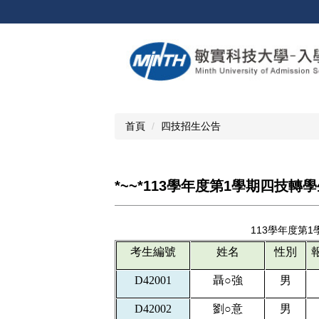
跳
到
主
要
內
容
區
首頁
四技招生公告
*~~*113學年度第1學期四技
113學年度第
考生編號
姓名
性別
D42001
聶○強
男
D42002
劉
○
意
男