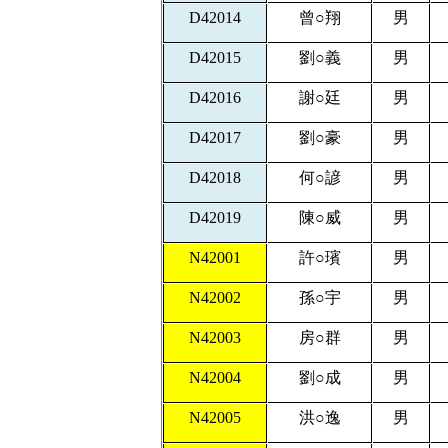
D42014
曾
○
翔
男
D42015
劉
○
義
男
D42016
謝
○
廷
男
D42017
劉
○
豪
男
D42018
何
○
諺
男
D42019
陳
○
威
男
N42001
許
○
璸
男
N42002
孫
○
宇
男
N42003
房
○
群
男
N42004
劉
○
成
男
N42005
洪
○
逸
男