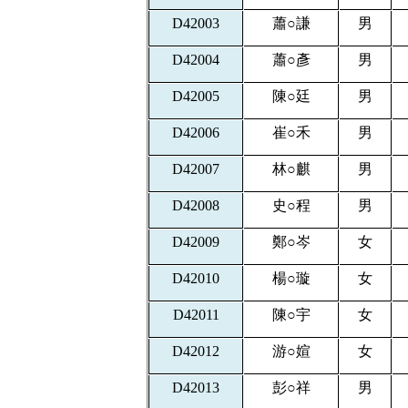
D42003
蕭
○
謙
男
D42004
蕭
○
彥
男
D42005
陳
○
廷
男
D42006
崔
○
禾
男
D42007
林
○
麒
男
D42008
史
○
程
男
D42009
鄭
○
岑
女
D42010
楊
○
璇
女
D42011
陳
○
宇
女
D42012
游
○
媗
女
D42013
彭
○
祥
男