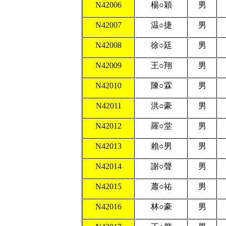
N42006
楊
○
穎
男
N42007
温
○
捷
男
N42008
徐
○
廷
男
N42009
王
○
翔
男
N42010
陳
○
霖
男
N42011
洪
○
豪
男
N42012
羅
○
堂
男
N42013
賴
○
男
男
N42014
謝
○
聲
男
N42015
蕭
○
祐
男
N42016
林
○
豪
男