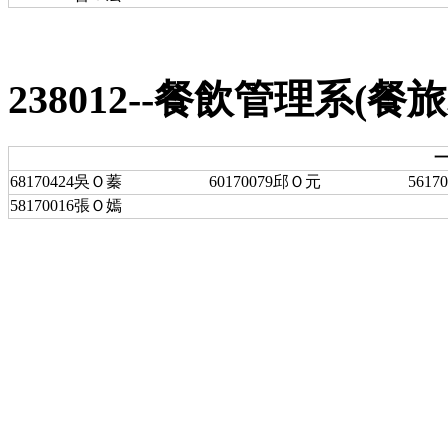
238012--餐飲管理系(餐旅
一
68170424吳Ｏ蓁
60170079邱Ｏ元
561
58170016張Ｏ嫣